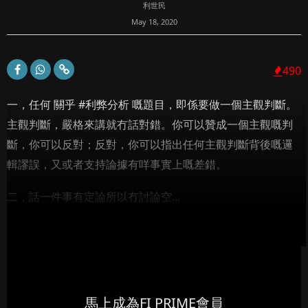
利世民
May 18, 2020
490
一，任何 關乎 #利弊分析 嘅題目，即係要做一個主觀判斷。
主觀判斷，嚴格來講就冇話對錯。你可以贊成一個主觀嘅判
斷，你可以反對；反對，你可以指出任何主觀判斷背後嘅邏
輯謬誤，又或者支持論據有咩事實上嘅差錯。
二，話一件事有定論所以冇討論空...
馬上成為FI PRIME會員