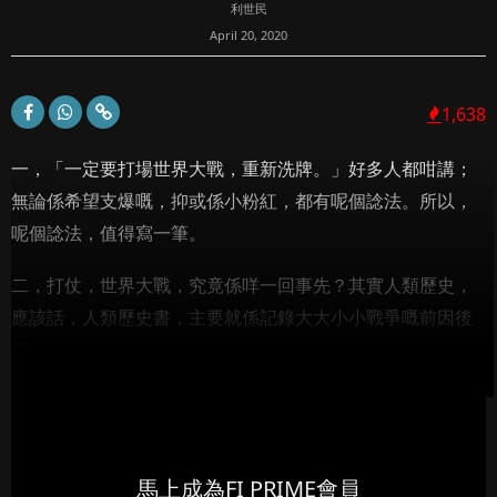
利世民
April 20, 2020
1,638
一，「一定要打場世界大戰，重新洗牌。」好多人都咁講；
無論係希望支爆嘅，抑或係小粉紅，都有呢個諗法。所以，
呢個諗法，值得寫一筆。
二，打仗，世界大戰，究竟係咩一回事先？其實人類歷史，
應該話，人類歷史書，主要就係記錄大大小小戰爭嘅前因後
果...
馬上成為FI PRIME會員