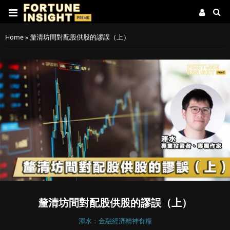
Home
»
釐清坊間對配股供股的謬誤（上）
釐清坊間對配股供股的謬誤（上）
渾水：金融經濟精神食糧