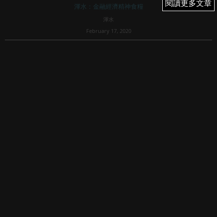
閱讀更多文章
閱讀更多文章
渾水：金融經濟精神食糧
渾水
February 17, 2020
2,433
在過去大半年的反修例運動中，王維基都一直站在香港人的
一邊，除了在社交媒體偶然會見到他發聲外，在當中的中大
保衛戰，有人亦「疑似」在現場見到拍到他的身影。
王維基的香港電視（1137），旗下的HKTVMALL 網購業務，
其中一個強大的競爭...