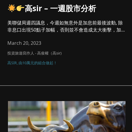
高sir – 一週股市分析
美聯儲局週四議息，今週如無意外是加息前最後波動, 除
非息口出現50點子加幅，否則並不會造成太大衝擊，加息
後或會有一段平穩...
March 20, 2023
投資旅遊寫作人 - 高俊權（高sir)
高SIR, 由10萬元的組合做起！