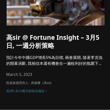
高sir @ Fortune Insight – 3月5
日, 一週分析策略
預計今年中國GDP增長5%為目標, 兩會展開, 隨著李克強
的開幕演辭, 我相信本週有機會在一遍較利好的氛圍下推
升, 配合...
March 5, 2023
投資旅遊寫作人 - 高俊權（高sir)
高SIR, 由10萬元的組合做起！