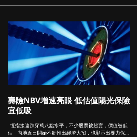
壽險NBV增速亮眼 低估值陽光保險
宜低吸
恆指接連跌穿萬八點水平，不少股票被超賣，價值被低
估，內地近日開始不斷推出經濟大招，也顯示出要力保穩