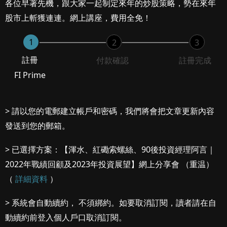
各位早著先機，跟大家一起制定來年的炒股策略，勢在來年
股市上斬獲連連。網上講座，費用全免！
1
2
3
註冊
付款確認
註冊完成
FI Prime
> 請以您的電郵建立帳戶和密碼，我們將會把文章更新內容
發送到您的郵箱。
> 已選擇方案：【渾水、紅磡索螺絲、90後投資經理阿言｜
2022年戰績回顧及2023年投資展望】網上分享會 （重温）
（
詳細資料
）
> 系統會自動續約， 不須綁約。如要取消訂閱，讀者請在自
動續約前登入個人戶口取消訂閱。