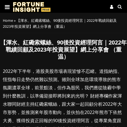
Home
»
【渾水、紅磡索螺絲、90後投資經理阿言｜2022年戰績回顧及
2023年投資展望】網上分享會 （重温）
【渾水、紅磡索螺絲、90後投資經理阿言｜2022年
戰績回顧及2023年投資展望】網上分享會 （重
温）
2022年下半年，港股美股市場表現皆慘不忍睹。道指納指、
恆指每日走勢仍然難以預測。雖則全球加息環境導致的熊市
氛圍濃罩全球，前景黯淡，但作為股民，我們應從陰霾中學
到什麼教訓，以準備迎接即將到來的光明？ 財經專欄作家渾
水聯同財經主持紅磡索螺絲，跟大家一起回顧分析2022年大
市形勢，並推測來年股市動向，並伙拍在2022年熊市下依然
大勇、獲得投資正回報的90後投資經理阿言，從專業角度跟