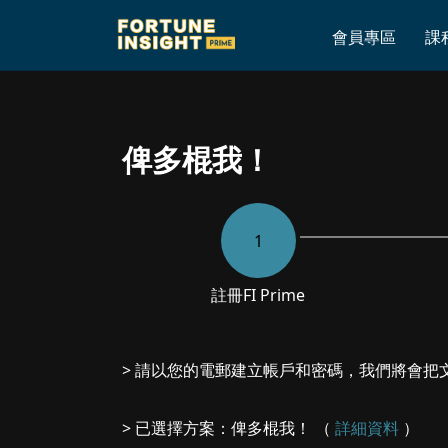
Home
»
俾多棍我！
會員專區
課
俾多棍我！
1
註冊
FI Prime
> 請以您的電郵建立帳戶和密碼，我們將會把
> 已選擇方案：俾多棍我！ （
詳細資料
）