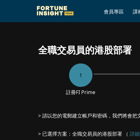
Home
»
全職交易員的港股部署
會員專區
課
全職交易員的港股部署
1
註冊
FI Prime
> 請以您的電郵建立帳戶和密碼，我們將會把
> 已選擇方案：全職交易員的港股部署 （
詳細