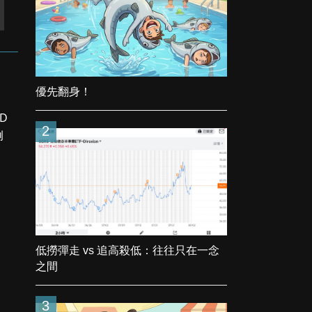
優先翻身！
ED
2
例
低撈彈走 vs 追高殺低：往往只在一念
之間
3