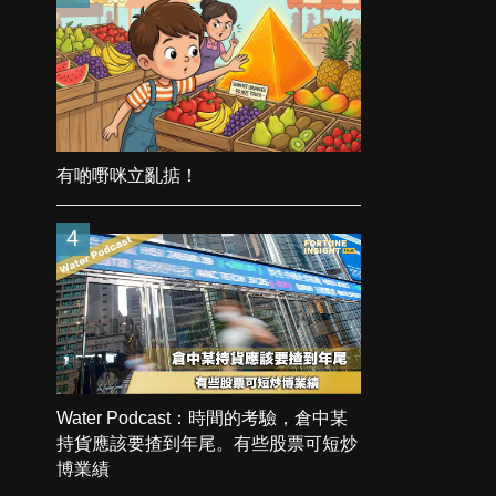
有啲嘢咪立亂掂！
4
Water Podcast：時間的考驗，倉中某
持貨應該要揸到年尾。有些股票可短炒
博業績