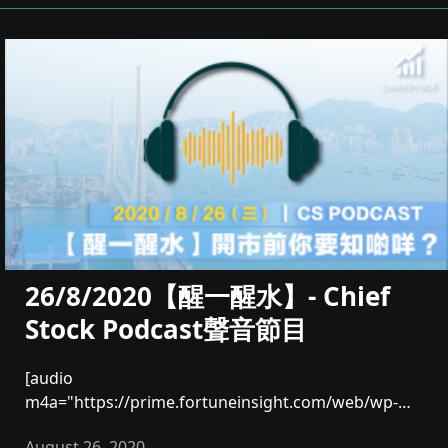
26/8/2020【醒一醒水】- Chief
Stock Podcast聲音節目
[audio
m4a="https://prime.fortuneinsight.com/web/wp-
content/...
August 26, 2020