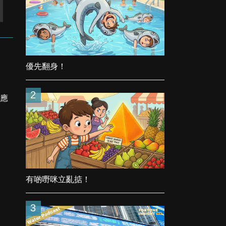
優先翻身！
2
必應
有啲嘢咪立亂掂！
3