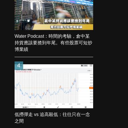
Water Podcast：時間的考驗，倉中某
持貨應該要揸到年尾。有些股票可短炒
博業績
4
低撈彈走 vs 追高殺低：往往只在一念
之間