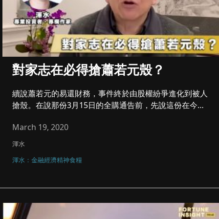
對家志在必得搶蕭若元殼？
續說蕭若元的易還財務，事件終於由股權紛爭進化到被人
搶殼。在說那份3月15日的全購通告前，先說這份在今年
2月25日的配股通...
March 19, 2020
渾水
渾水：金融經濟精神食糧