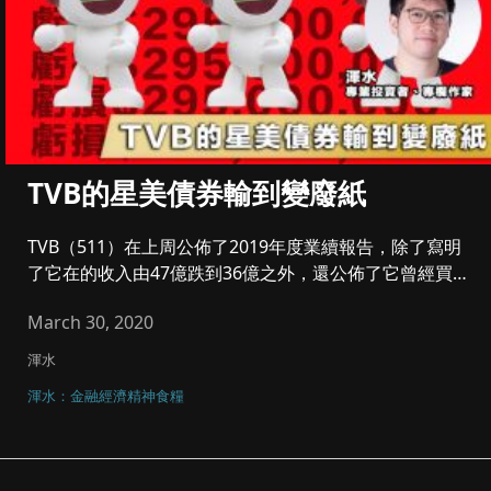
TVB的星美債券輸到變廢紙
TVB（511）在上周公佈了2019年度業續報告，除了寫明
了它在的收入由47億跌到36億之外，還公佈了它曾經買
入的星美控...
March 30, 2020
渾水
渾水：金融經濟精神食糧