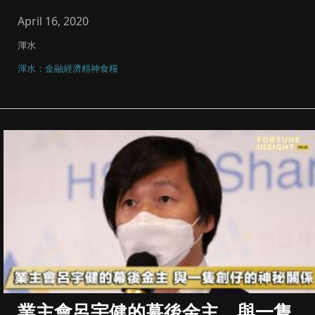
易還財務被張少輝提...
April 16, 2020
渾水
渾水：金融經濟精神食糧
業主會呂宇健的幕後金主，與一隻