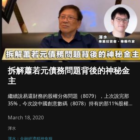
拆解蕭若元債務問題背後的神秘金
主
繼續說易還財務的股權分佈問題（8079），上次說完那
35%，今次說中國創意數碼（8078）持有的那11%股權。
根...
March 18, 2020
渾水
渾水：金融經濟精神食糧