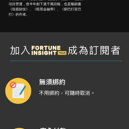
項目營運，曾半年創下過千萬回報，也是暢銷書
《殼股財技》、《暗黑金融學》、《窮巴打富巴
打》的作者。