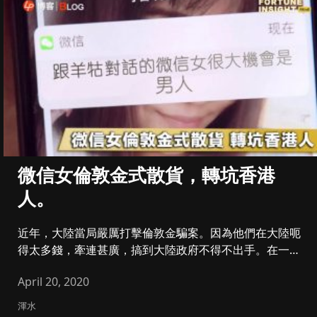
微信女倫敦金式散貨，轉坑香港
人。
近年，大陸當局嚴厲打擊倫敦金騙案。因為他們在大陸呃
得太多錢，牽連甚廣，搞到大陸政府不得不出手。在一、
二線城市，倫敦金根本...
April 20, 2020
渾水