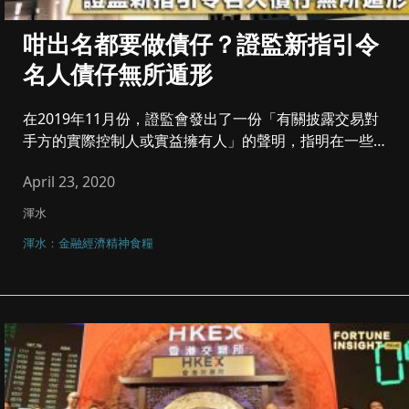
咁出名都要做債仔？證監新指引令
名人債仔無所遁形
在2019年11月份，證監會發出了一份「有關披露交易對
手方的實際控制人或實益擁有人」的聲明，指明在一些情
況下，例如「收購...
April 23, 2020
渾水
渾水：金融經濟精神食糧