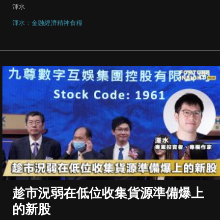
渾水
渾水：金融經濟精神食糧
趁市況弱在低位收集貨源準備爆上
的新股