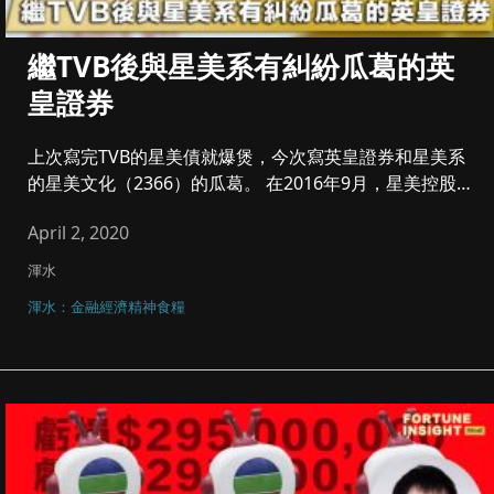
繼TVB後與星美系有糾紛瓜葛的英
皇證券
上次寫完TVB的星美債就爆煲，今次寫英皇證券和星美系
的星美文化（2366）的瓜葛。 在2016年9月，星美控股
（1...
April 2, 2020
渾水
渾水：金融經濟精神食糧