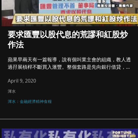
要求匯豐以股代息的荒謬和紅股炒
作法
蘋果早兩天有一篇報導，說有個叫業主會的組織，教人透
過孖展槓桿不斷買入滙豐。整個套路是先向銀行借貸，用
這筆錢孖展買匯豐。匯...
April 9, 2020
渾水
渾水：金融經濟精神食糧