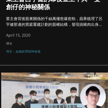
創仔的神秘關係
業主會背後股東關係的千絲萬褸愈爆愈勁，蘋果梳理了呂
宇健那邊的寶庭重建計劃的股權結構，發現搞豬肉出身的
季季紅老闆，黃君武亦...
April 15, 2020
渾水
渾水：金融經濟精神食糧