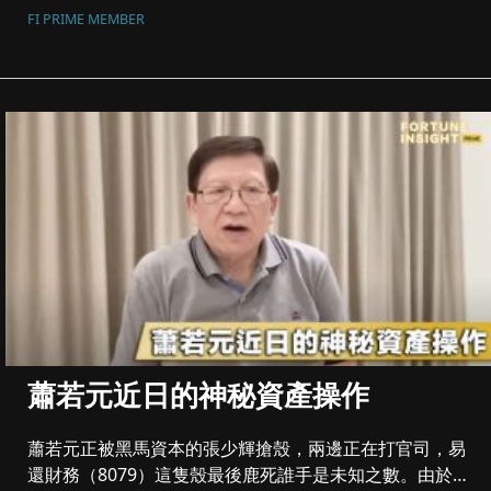
FI PRIME MEMBER
蕭若元近日的神秘資產操作
蕭若元正被黑馬資本的張少輝搶殼，兩邊正在打官司，易
還財務（8079）這隻殼最後鹿死誰手是未知之數。由於