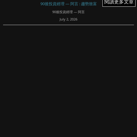
閱讀更多文章
閱讀更多文章
90後投資經理 — 阿言 : 趨勢致富
90後投資經理 — 阿言
July 2, 2026
30
文章專欄內所有內容均屬Fortune Insight Prime所有。版權
所有，翻印必究。
免責聲明：
90後投資經理 — 阿言清楚明示內容概不構成任何投資意見或
購買任何股票及金融產品的特定推薦意見，本專頁的內容亦
並非就任何個別投資...