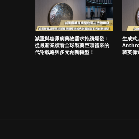
減重與糖尿病藥物需求持續爆發：
生成式
從最新業績看全球製藥巨頭禮來的
Anth
代謝戰略與多元創新轉型！
戰英偉