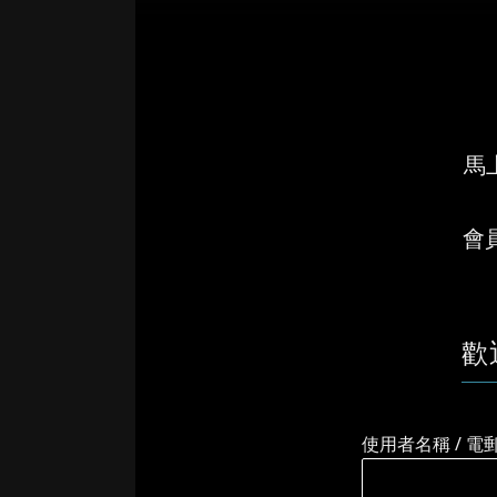
馬上
會
歡
使用者名稱 / 電