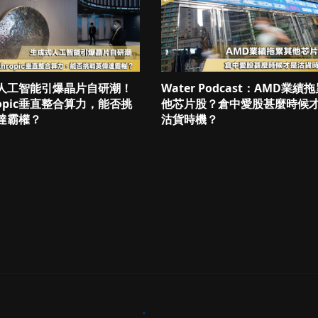
人工智能引爆晶片自研潮！
Water Podcast：AMD業績
ropic垂直整合算力，能否挑
他芯片股？倉中愛股甚麼時候
達霸權？
沽貨時機？