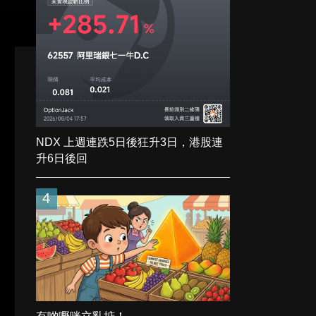
NDX 上週連跌5日後狂升3日，港股連
升6日後回
4