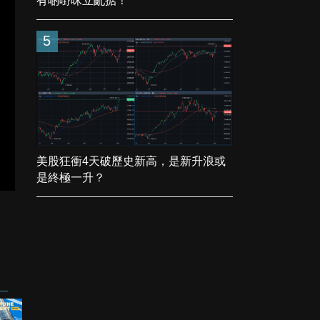
有啲嘢咪立亂掂！
5
美股狂衝4天破歷史新高，是新升浪或
是終極一升？