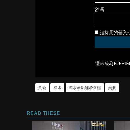
密碼
維持我的登入
還未成為FI PRI
實倉
渾水
渾水金融經濟食糧
美股
READ THESE