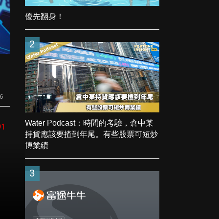
優先翻身！
2
6
Water Podcast：時間的考驗，倉中某
91
持貨應該要揸到年尾。有些股票可短炒
博業績
3