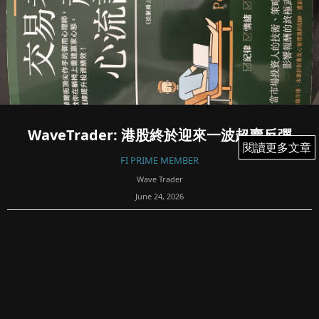
WaveTrader: 港股終於迎來一波超賣反彈
閱讀更多文章
閱讀更多文章
FI PRIME MEMBER
Wave Trader
June 24, 2026
29
是日的免費版短評。
債息，人仔都係中性。