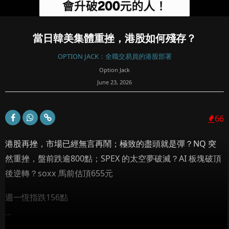
當日韓美集體重挫，港股如何殘存？
OPTION JACK：全職交易員的港股部署
Option Jack
June 23, 2026
66
港股再挫，市場已經無言再鬧；極致的盡頭就是彈？NQ 突
然重挫，盤前跌逾800點；SPEX 的太空夢破滅？AI 板塊破頂
後逆轉？soxx 馬前估頂655元
週一恆指跌156點
...