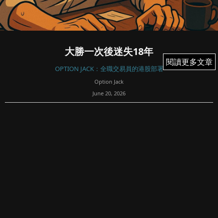
大勝一次後迷失18年
閱讀更多文章
閱讀更多文章
OPTION JACK：全職交易員的港股部署
Option Jack
June 20, 2026
70
週五適逢美股港股皆假期，趁這次機會寫些交易故事，我覺
得比我寫交易日記及策略，更加重要：看後可給我在post 上
留言，或分享一下你的故事。
心態藝術與包袱；那種一戰封神的輝煌，會像影子般，一輩
子如影隨形地伴隨着你。它會化作心魔，讓你誤以為自...