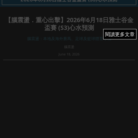
【腦震盪．重心出擊】2026年6月18日雅士谷金
盃賽 (S3)心水預測
閱讀更多文章
閱讀更多文章
腦震盪：本地及海外賽馬、足球及籃球體育專欄
腦震盪
June 18, 2026
27
18/6/26 S3英國 雅士谷金盃賽馬日 21:30-01:10
S3-1 表列賽 (卓斯咸錦標):
1,11,6,13,15
S3-2 (英皇佐治五世錦標):
9,2,6,14,15
*S3-3 G2 (列普谷錦標):