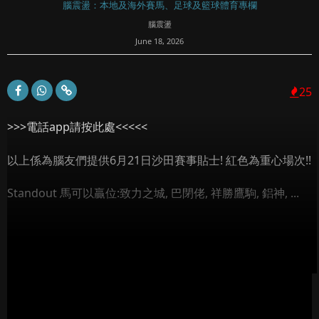
腦震盪：本地及海外賽馬、足球及籃球體育專欄
腦震盪
June 18, 2026
25
>>>電話app請按此處<<<<<
以上係為腦友們提供6月21日沙田賽事貼士! 紅色為重心場次!!
Standout 馬可以贏位:致力之城, 巴閉佬, 祥勝鷹駒, 鋁神, ...