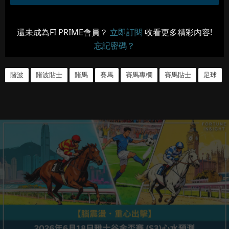
還未成為FI PRIME會員？
立即訂閱
收看更多精彩內容!
忘記密碼？
賭波
賭波貼士
賭馬
賽馬
賽馬專欄
賽馬貼士
足球