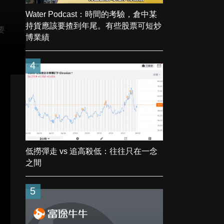
Water Podcast：時間的考驗，倉中某
持貨應該要揸到年尾。有些股票可短炒
要
博業績
4
低撈彈走 vs 追高殺低：往往只在一念
之間
5