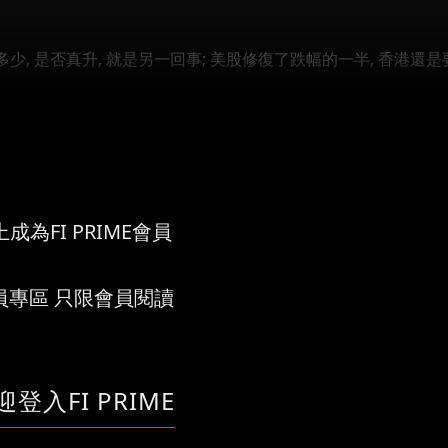
少, 是否真升, 就是另一回事; 美股修復了跌幅的一半, 香港還是
0就是阻...
成為FI PRIME會員
員專區 只限會員閱讀
迎登入FI PRIME