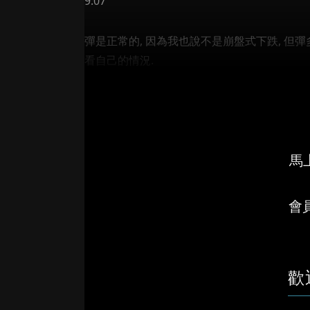
9:07
彈是正常的, 因為我也說不是崩盤式下跌, 但彈多
看自己的情況.
如果反彈, 之前的兩個小橫行的頂, 24450, 2472
馬上
會
歡