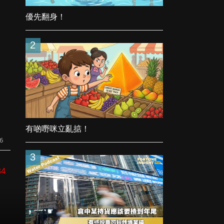
優先翻身！
2
有啲嘢咪立亂掂！
6
3
34