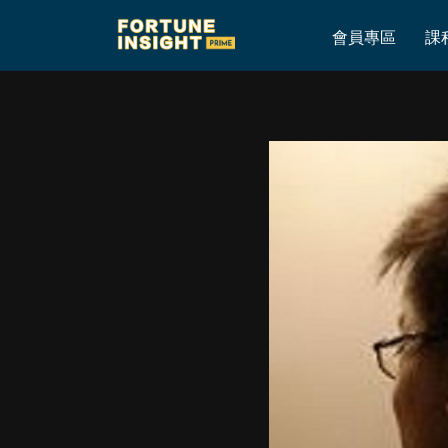
Home
»
12/6 (五) 雨果 即市簡評
會員專區
課