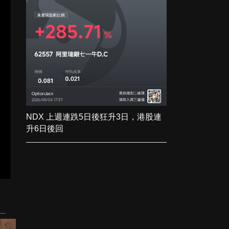
NDX 上週連跌5日後狂升3日，港股連
升6日後回