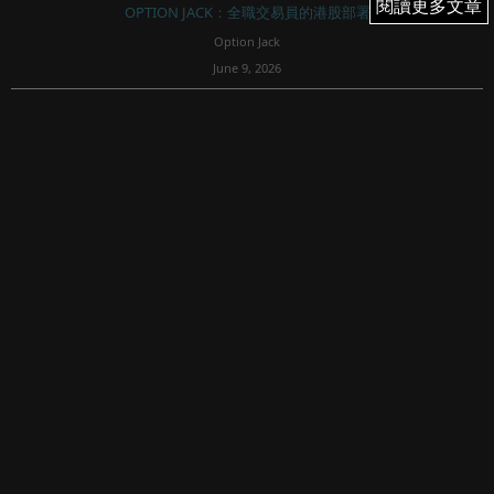
閱讀更多文章
閱讀更多文章
OPTION JACK：全職交易員的港股部署
Option Jack
June 9, 2026
61
港股乏力靠騰訊，騰訊半日貨仔？平淡倉之餘今天long call 3
隻港股；NDX 及恆指的好淡分界線在那？港股專殺圖表派的
魔咒；...