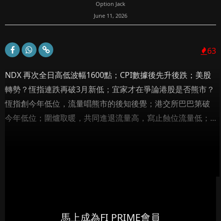
Option Jack
June 11, 2026
63
NDX 再次全日高低波幅1600點；CPI數據後先升後跌；美股
轉勢？恆指連跌再破3月新低；宜家才在爭論港股是否熊市？
恆指創今年低位，流量唱熊市的後知後覺；港交所巴巴第破
今年低位；圍爐取暖，共同進退流量高，寫止蝕位流量低；...
馬上成為FI PRIME會員