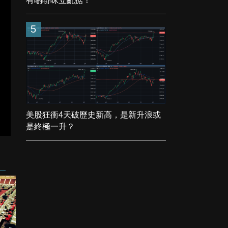
有啲嘢咪立亂掂！
5
美股狂衝4天破歷史新高，是新升浪或
是終極一升？