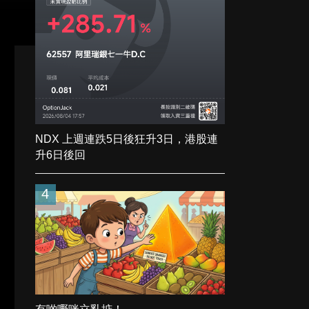
NDX 上週連跌5日後狂升3日，港股連
升6日後回
4