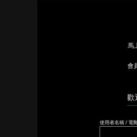
馬上
會
歡
使用者名稱 / 電