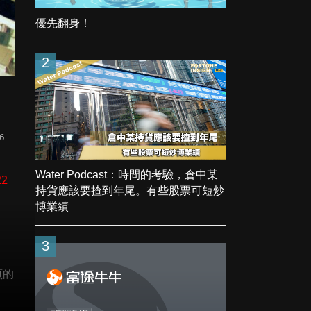
優先翻身！
2
6
Water Podcast：時間的考驗，倉中某
22
持貨應該要揸到年尾。有些股票可短炒
博業績
3
頁的