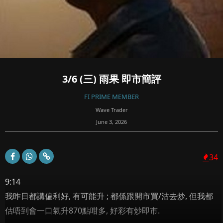
3/6 (三) 雨果 即市簡評
FI PRIME MEMBER
Wave Trader
June 3, 2026
34
9:14
我昨日都講偏利好, 有可能升 ; 都係跟開市買/沽去炒, 但我都
估唔到會一口氣升870點咁多, 好彩有炒即市.