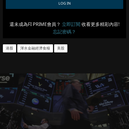
還未成為FI PRIME會員？
立即訂閱
收看更多精彩內容!
忘記密碼？
港股
渾水金融經濟食糧
美股