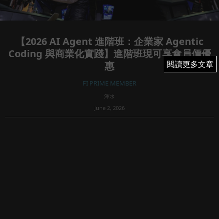
【2026 AI Agent 進階班：企業家 Agentic
Coding 與商業化實踐】進階班現可享會員價優
閱讀更多文章
閱讀更多文章
惠
FI PRIME MEMBER
渾水
June 2, 2026
35
課堂報名連結：
2026 年，如果你仲係單純靠一兩句 Prompt 撞彩，你永遠做
唔到商業級產品。Investor 睇嘅唔係你個 AI 識唔識講笑，而