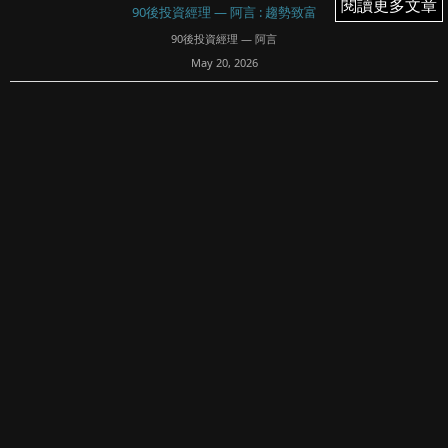
閱讀更多文章
閱讀更多文章
90後投資經理 — 阿言 : 趨勢致富
90後投資經理 — 阿言
May 20, 2026
40
文章專欄內所有內容均屬Fortune Insight Prime所有。版權
所有，翻印必究。
免責聲明：
90後投資經理 — 阿言清楚明示內容概不構成任何投資意見或
購買任何股票及金融產品的特定推薦意見，本專頁的內容亦
並非就任何個別投資...