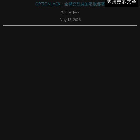
閱讀更多文章
閱讀更多文章
OPTION JACK：全職交易員的港股部署
Option Jack
May 18, 2026
72
週五港股跌426點
1，一開即挫
週五（5/15）恆指平開在26391，一開即挫，首5分鐘已經跌
至26243，跌近多天的低位附近，同一時間日本韓國台灣也
從高位回落，恆指前低位2...