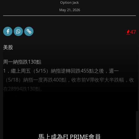
Option Jack
May 21, 2026
47
美股
周一納指跌130點
1，繼上周五（5/15）納指逆轉回跌455點之後，週一
（5/18）納指一度再跌400點，收市前V彈收窄大半跌幅，收
在28994跌130點。
2，SO...
馬上成為FI PRIME會員