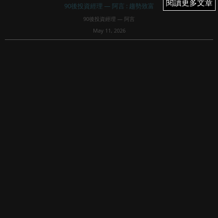
閱讀更多文章
閱讀更多文章
90後投資經理 — 阿言 : 趨勢致富
90後投資經理 — 阿言
May 11, 2026
53
文章專欄內所有內容均屬Fortune Insight Prime所有。版權
所有，翻印必究。
免責聲明：
90後投資經理 — 阿言清楚明示內容概不構成任何投資意見或
購買任何股票及金融產品的特定推薦意見，本專頁的內容亦
並非就任何個別投資...