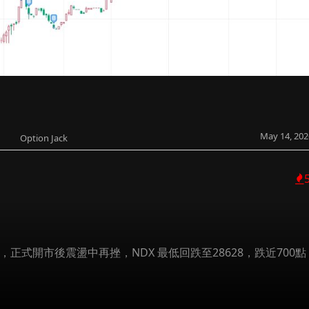
May 14, 202
Option Jack
點，正式開市後震盪中再挫，NDX 最低回跌至28628，跌近700點