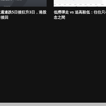
 上週連跌5日後狂升3日，港股
低撈彈走 vs 追高殺低：往往
日後回
念之間