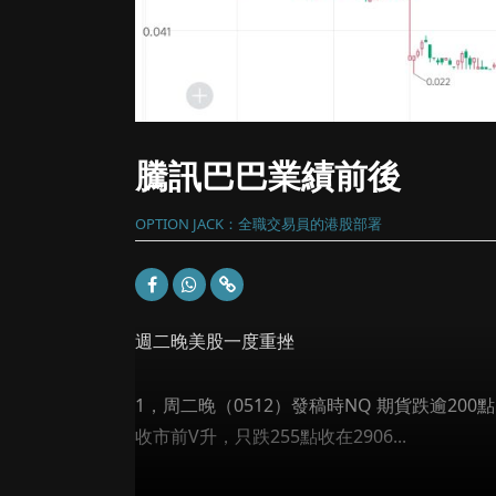
騰訊巴巴業績前後
OPTION JACK：全職交易員的港股部署
週二晚美股一度重挫
1，周二晚（0512）發稿時NQ 期貨跌逾200
收市前V升，只跌255點收在2906...