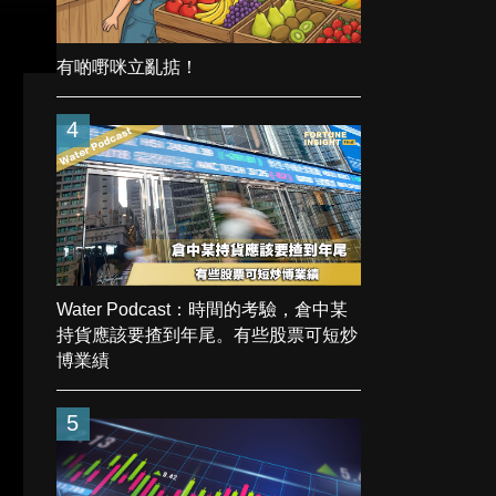
有啲嘢咪立亂掂！
4
Water Podcast：時間的考驗，倉中某
持貨應該要揸到年尾。有些股票可短炒
博業績
5