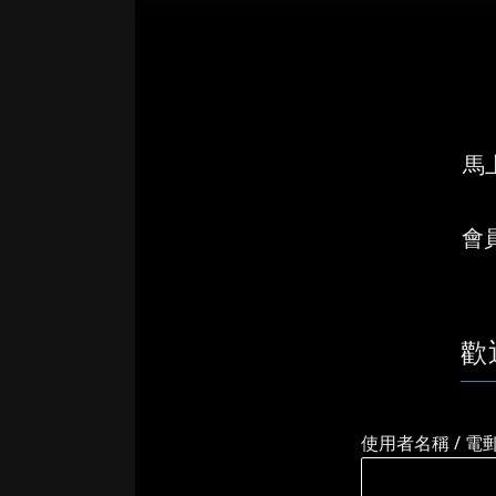
馬上
會
歡
使用者名稱 / 電