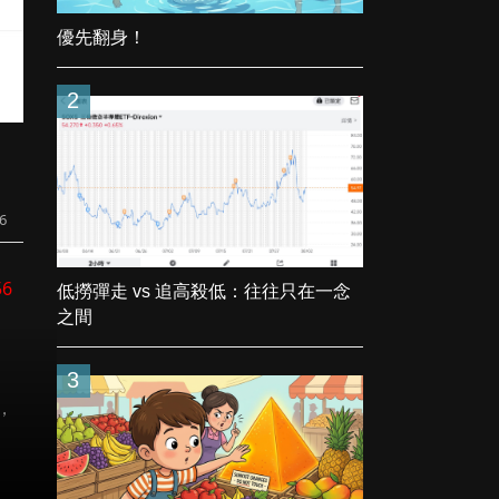
優先翻身！
2
6
56
低撈彈走 vs 追高殺低：往往只在一念
之間
3
，