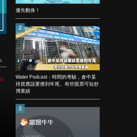
優先翻身！
2
6
Water Podcast：時間的考驗，倉中某
50
持貨應該要揸到年尾。有些股票可短炒
博業績
3