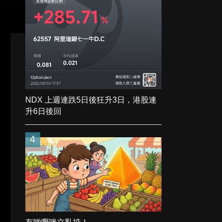
NDX 上週連跌5日後狂升3日，港股連
升6日後回
4