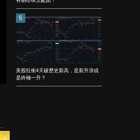
有啲嘢咪立亂掂！
5
美股狂衝4天破歷史新高，是新升浪或
是終極一升？