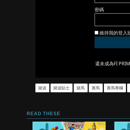
密碼
維持我的登入
還未成為FI PRI
賭波
賭波貼士
賭馬
賽馬
賽馬專欄
READ THESE