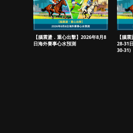
【腦震盪．重心出擊】2026年8月8
【腦震
日海外賽事心水預測
28-3
30-31)