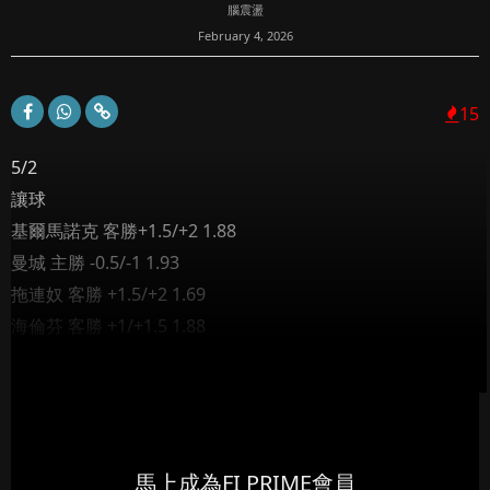
腦震盪
February 4, 2026
15
5/2
讓球
基爾馬諾克 客勝+1.5/+2 1.88
曼城 主勝 -0.5/-1 1.93
拖連奴 客勝 +1.5/+2 1.69
海倫芬 客勝 +1/+1.5 1.88
6/2/26
讓球
貝迪斯 主勝 0/+0.5...
馬上成為FI PRIME會員