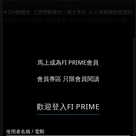
今日A股開市, 上證明顯做左一個大平台, 人人依家開始意識到
經濟差, 反其道而行, 配合圖表, 我諗今次可能係爆發式崩盤...
馬上成為FI PRIME會員
會員專區 只限會員閱讀
歡迎登入FI PRIME
使用者名稱 / 電郵