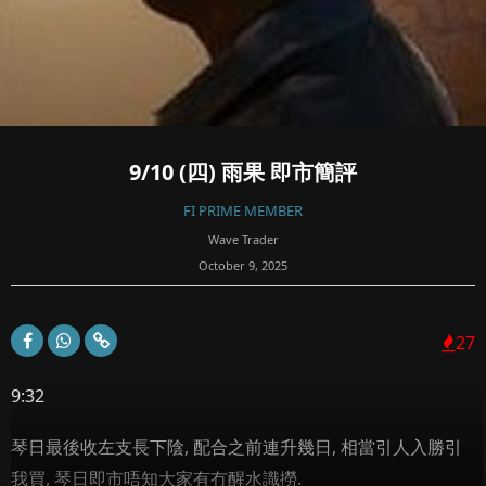
9/10 (四) 雨果 即市簡評
FI PRIME MEMBER
Wave Trader
October 9, 2025
27
9:32
琴日最後收左支長下陰, 配合之前連升幾日, 相當引人入勝引
我買, 琴日即市唔知大家有冇醒水識撈.