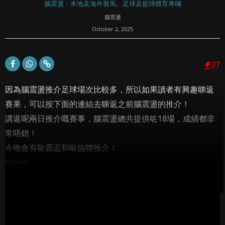
腦震盪：本地及海外賽馬、足球及籃球體育專欄
腦震盪
October 2, 2025
37
因為腦震盪推介足球場次比較多，所以如果讀者有興趣睇返
賽果，可以按下面的連結去睇返之前腦震盪的推介！
講返呢兩日推介嘅賽事，腦震盪總共提供咗18場，成績都非
常唔錯！
今晚會有歐霸盃和歐協聯推介！
>>>>>...