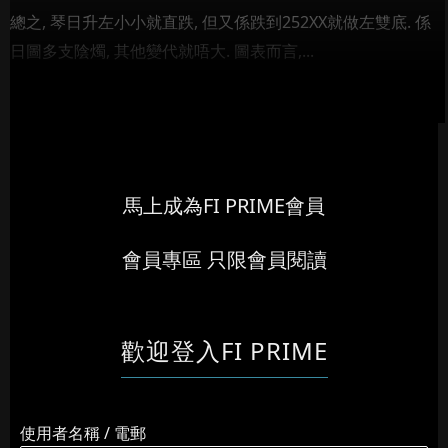
總之, 琴日升左小小就直跌, 但又係跌到252XX就做左雙底. 係
日圖多支陰燭, 其他變代就唔大. 圖表而言,...
馬上成為FI PRIME會員
會員專區 只限會員閱讀
歡迎登入FI PRIME
使用者名稱 / 電郵