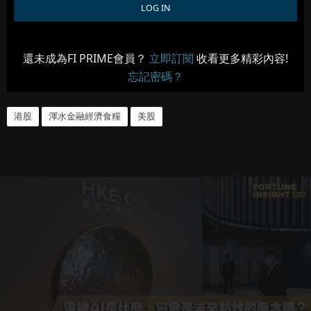
還未成為FI PRIME會員？
立即訂閱
收看更多精彩內容!
忘記密碼？
港股
渾水金融經濟食糧
美股