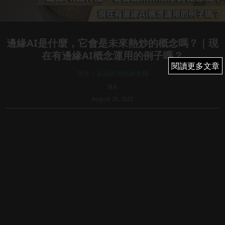
邊緣AI是什麼，它會是未來熱炒的概念嗎？｜現
在有邊緣AI概念運用的例子嗎？
閱讀更多文章
閱讀更多文章
渾水：金融經濟精神食糧
渾水
August 28, 2025
49
文章專欄內所有內容均屬Fortune Insight Prime所有。版權
所有，翻印必究。
邊緣AI是什麼，它會是未來熱炒的概念嗎？｜現在有邊緣AI
概念運用的例子嗎？