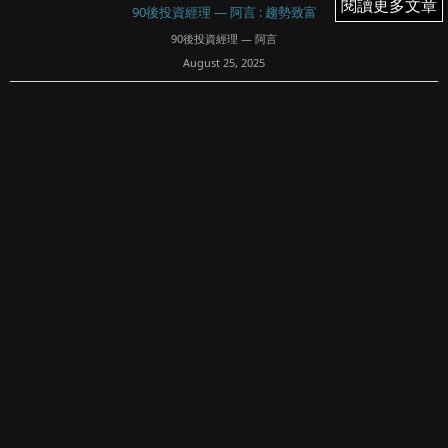
閱讀更多文章
閱讀更多文章
90後投資經理 — 阿言 : 趨勢致富
90後投資經理 — 阿言
August 25, 2025
15
8月25日，今天沒有買賣
文章專欄內所有內容均屬Fortune Insight Prime所有。版權
所有，翻印必究。
免責聲明：
90後投資經理 — 阿言清楚明示內容概不構成任何投資意見或
購買任何股票及金融產品的特定推薦意見，本專...