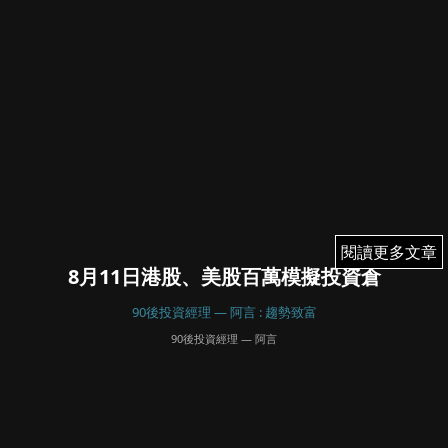
閱讀更多文章
閱讀更多文章
8月11日港股、美股百萬模擬投資倉
90後投資經理 — 阿言 : 趨勢致富
90後投資經理 — 阿言
August 13, 2025
16