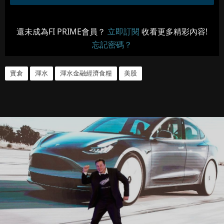
還未成為FI PRIME會員？
立即訂閱
收看更多精彩內容!
忘記密碼？
實倉
渾水
渾水金融經濟食糧
美股