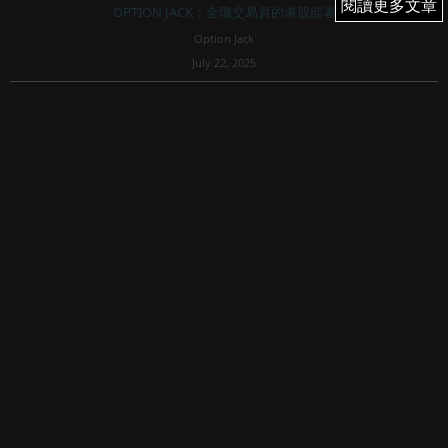
閱讀更多文章
閱讀更多文章
OPTION JACK：全職交易員的港股部署
Option Jack
July 22, 2025
246
恆指25000點扮阻力？騰訊終於收陽燭；最新好淡分界線
在？美股每次破頂回節奏；內捲與反內捲標題之後
週一恆指升168點
恆指周一（0721)開在24991，在25000邊緣，輾轉徘徊，上
午時段窄幅上落，下午跌破日...