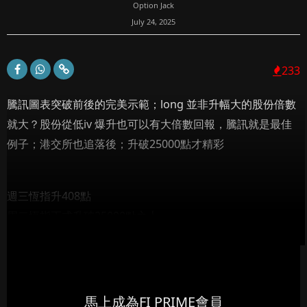
Option Jack
July 24, 2025
233
騰訊圖表突破前後的完美示範；long 並非升幅大的股份倍數
就大？股份從低iv 爆升也可以有大倍數回報，騰訊就是最佳
例子；港交所也追落後；升破25000點才精彩
週三恆指升408點
周二恆指正式升破25000點之上...
馬上成為FI PRIME會員