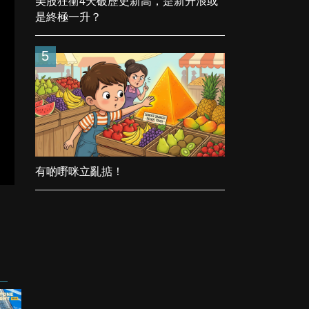
美股狂衝4天破歷史新高，是新升浪或
是終極一升？
5
有啲嘢咪立亂掂！