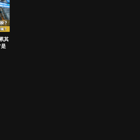
拖累其
才是