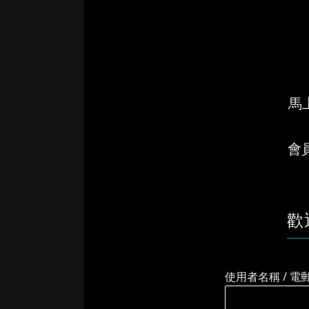
馬上
會
歡
使用者名稱 / 電