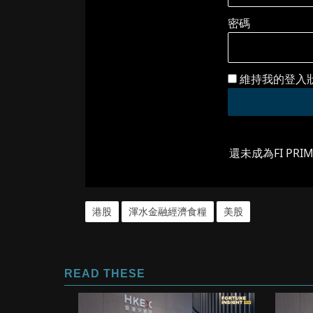
密碼
維持我的登入
還未成為FI PRI
港股
渾水金融經濟食糧
美股
READ THESE