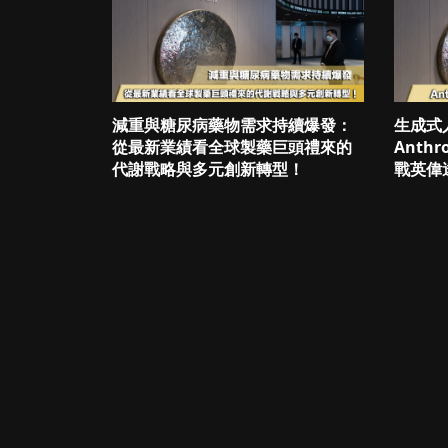
減重與糖尿病藥物需求持續爆發：
生成式
從最新業績看全球製藥巨頭禮來的
Anth
代謝戰略與多元創新轉型！
戰英偉