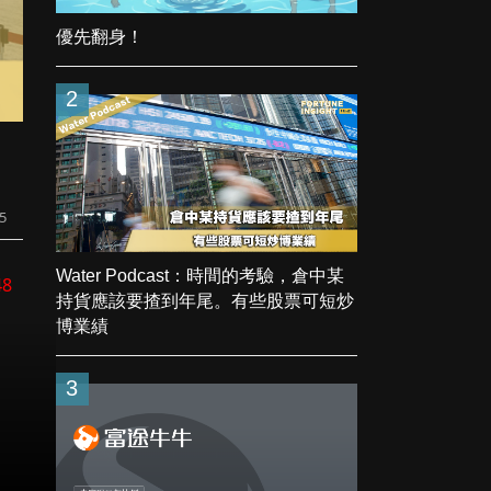
優先翻身！
2
25
Water Podcast：時間的考驗，倉中某
48
持貨應該要揸到年尾。有些股票可短炒
博業績
3