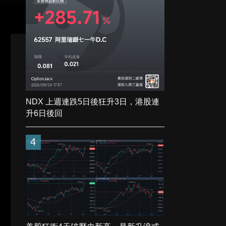
NDX 上週連跌5日後狂升3日，港股連
升6日後回
4