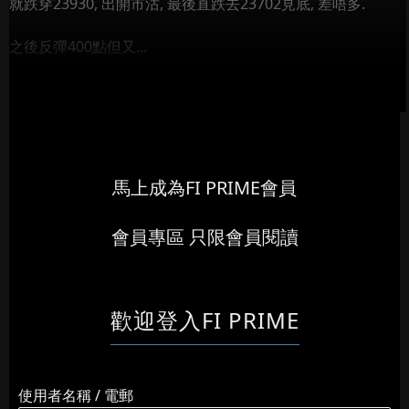
就跌穿23930, 出開市沽, 最後直跌去23702見底, 差唔多.
之後反彈400點但又...
馬上成為FI PRIME會員
會員專區 只限會員閱讀
歡迎登入FI PRIME
使用者名稱 / 電郵