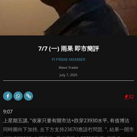
7/7 (一) 雨果 即市簡評
FI PRIME MEMBER
Wave Trader
July 7, 2025
32
9:07
上星期五講, "依家只要有開市沽+跌穿23930水平, 有值博沽
同時圖向下加持, 去下方支持23670應該冇問題. ", 結果一開市