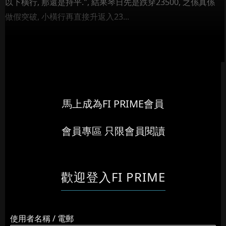
以下橫行, 那還是持平.", 結果琴日先是跌穿23500, 之係真係
做假突破, 小橫行再直接升返入23...
馬上成為FI PRIME會員
會員專區 只限會員閱讀
歡迎登入FI PRIME
使用者名稱 / 電郵