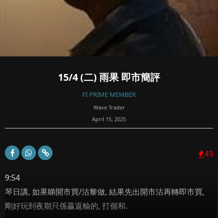
15/4 (二) 雨果 即市簡評
FI PRIME MEMBER
Wave Trader
April 15, 2025
49
9:54
琴日講, 如果睇開市買/沽黎做, 結果先出開市沽再轉即市買,
剛好玩到夜期只係贏返輸的, 打個和.