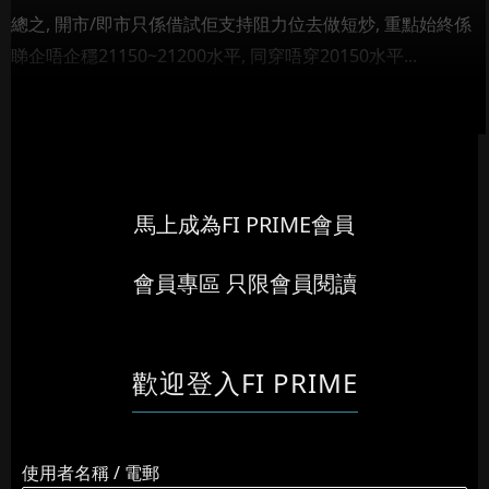
總之, 開市/即市只係借試佢支持阻力位去做短炒, 重點始終係
睇企唔企穩21150~21200水平, 同穿唔穿20150水平...
馬上成為FI PRIME會員
會員專區 只限會員閱讀
歡迎登入FI PRIME
使用者名稱 / 電郵