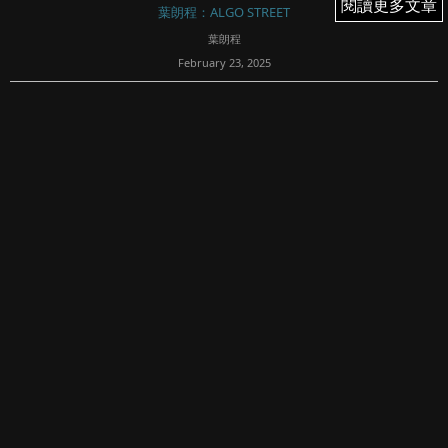
閱讀更多文章
閱讀更多文章
葉朗程：ALGO STREET
葉朗程
February 23, 2025
50
最近港股的暴走，事後回看，主要有幾個原因：
一，Deepseek引發外資對中國科技股的重視和價值重估。經
濟相關股票，如內房內需的整體升幅非常有限。
二，美股資金分散至歐洲和中國股市，這是風險回報的問
題，美股昂貴，但特朗普上任後，...