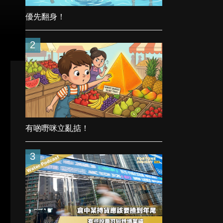
優先翻身！
2
有啲嘢咪立亂掂！
3