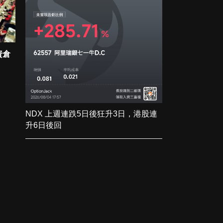
資倉
NDX 上週連跌5日後狂升3日，港股連
升6日後回