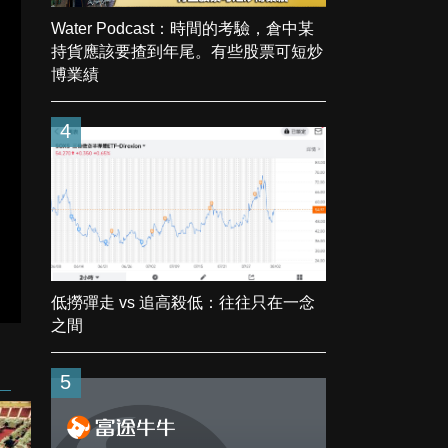
Water Podcast：時間的考驗，倉中某
持貨應該要揸到年尾。有些股票可短炒
博業績
4
低撈彈走 vs 追高殺低：往往只在一念
之間
5