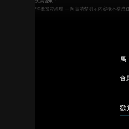
免責聲明：
90後投資經理 — 阿言清楚明示內容概不構成
馬上
會
歡