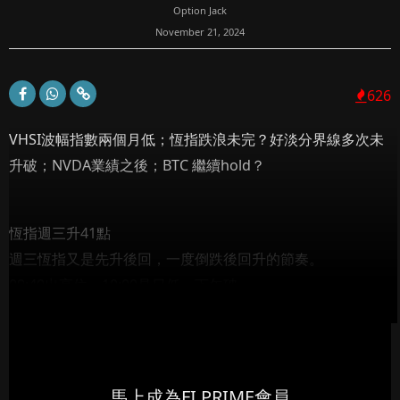
Option Jack
November 21, 2024
626
VHSI波幅指數兩個月低；恆指跌浪未完？好淡分界線多次未
升破；NVDA業績之後；BTC 繼續hold？
恆指週三升41點
週三恆指又是先升後回，一度倒跌後回升的節奏。
09:40出高位，10:00見日低，下午破...
馬上成為FI PRIME會員