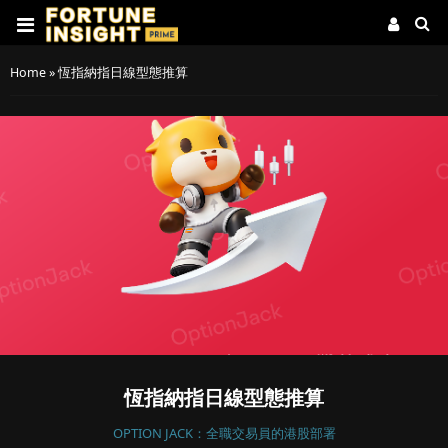
Home
»
恆指納指日線型態推算
恆指納指日線型態推算
OPTION JACK：全職交易員的港股部署