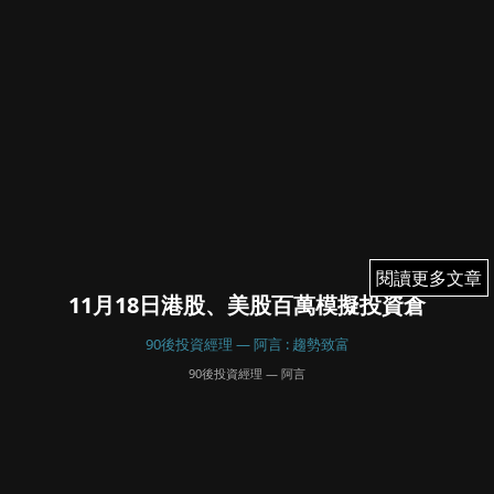
閱讀更多文章
閱讀更多文章
11月18日港股、美股百萬模擬投資倉
90後投資經理 — 阿言 : 趨勢致富
90後投資經理 — 阿言
November 19, 2024
24