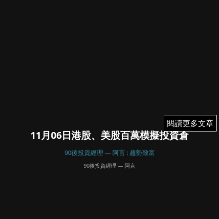
閱讀更多文章
閱讀更多文章
11月06日港股、美股百萬模擬投資倉
90後投資經理 — 阿言 : 趨勢致富
90後投資經理 — 阿言
November 7, 2024
31