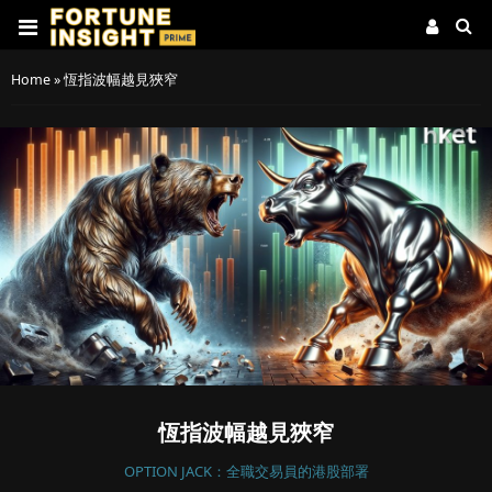
Home
»
恆指波幅越見狹窄
恆指波幅越見狹窄
OPTION JACK：全職交易員的港股部署