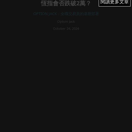
閱讀更多文章
閱讀更多文章
恆指會否跌破2萬？
OPTION JACK：全職交易員的港股部署
Option Jack
October 24, 2024
879
波幅越來越窄，成交額逾見少；跌破2萬才牛夢初醒；破底彈
vs破頂回；美國總統投票日臨近，美股會升？巴巴百度低撈
位在？港交所上次低撈彈25元，下一個低撈位在？港股10月
份下周三到期末日long 值博？
週三港股升261...