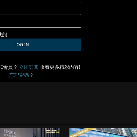
狀態
ME會員？
立即訂閱
收看更多精彩內容!
忘記密碼？