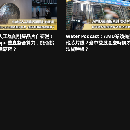
人工智能引爆晶片自研潮！
Water Podcast：AMD業績
ropic垂直整合算力，能否挑
他芯片股？倉中愛股甚麼時候
達霸權？
沽貨時機？