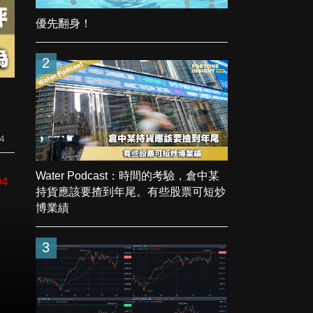
優先翻身！
2
4
Water Podcast：時間的考驗，倉中某
94
持貨應該要揸到年尾。有些股票可短炒
博業績
3