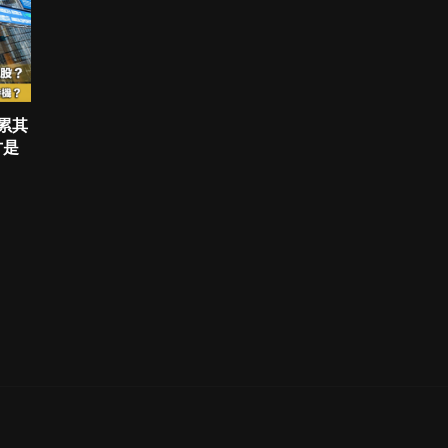
拖累其
才是