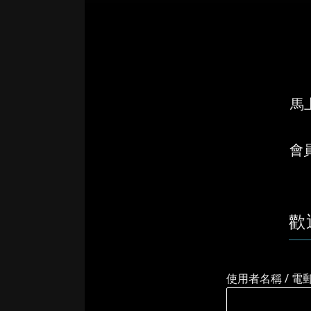
馬上
會
歡
使用者名稱 / 電