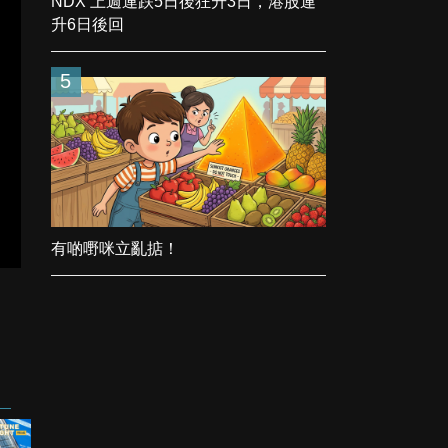
NDX 上週連跌5日後狂升3日，港股連
升6日後回
5
有啲嘢咪立亂掂！