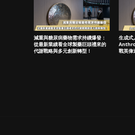
減重與糖尿病藥物需求持續爆發：
生成式
從最新業績看全球製藥巨頭禮來的
Anth
代謝戰略與多元創新轉型！
戰英偉