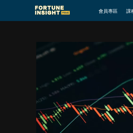
Home
»
近日香港新股市場點評│散戶的地獄：新股的「回水」行為
會員專區
課