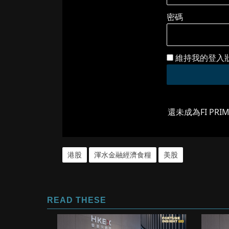
密碼
維持我的登入
還未成為FI PRI
港股
渾水金融經濟食糧
美股
READ THESE