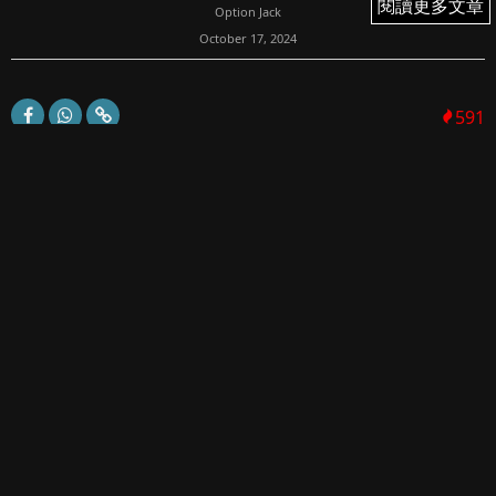
閱讀更多文章
閱讀更多文章
Option Jack
October 17, 2024
591
波幅收窄之餘的方向策略？全新區間及好淡分界線在？技術
分析不如一個消息；萬般分析不如看別人分析；美股業績後
的long 倉回報？
週二港股再挫
週二（1015）恆指開在21046，10點前不少股份在平盤中震
盪，恆指早段小幅下跌百餘點...
馬上成為FI PRIME會員