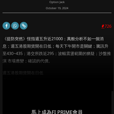
Option Jack
October 19, 2024
726
《提防突然》恆指週五升近21000；萬般分析不如一個消
息；週五港股期貨開在日低；每天下午開市是關鍵；騰訊升
至430~435；港交所跌近295；波幅震盪範圍的猶疑；沙盤推
演 市場應變；確認的代價。
週五港股期貨開在日低
週四晚夜期...
馬上成為FI PRIME會員