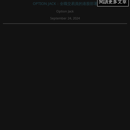
閱讀更多文章
閱讀更多文章
OPTION JACK：全職交易員的港股部署
Option Jack
September 24, 2024
809
這是我上周四寫的副標題
週一港股
週一（0923）恆指低開少少後已經向上發展，正式開市09:30
後又向上，我按照計畫平了些long call，恆指升破上周五高
位，最高升至18427。
後來稍回時我才加了些新long call ，有...