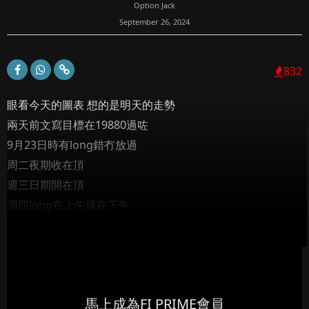
Option Jack
September 26, 2024
832
眼看今天的圖表 想的是明天的走勢
兩天前文寫目標在19880過咗
9月23日時有long錯冇放過
周二夜期收在頂
週三日期開在頂
週四long在上午爆在下午
中國救市措施連納指都升埋
周二夜期
前文出稿後，夜期升勢有餘未...
馬上成為FI PRIME會員