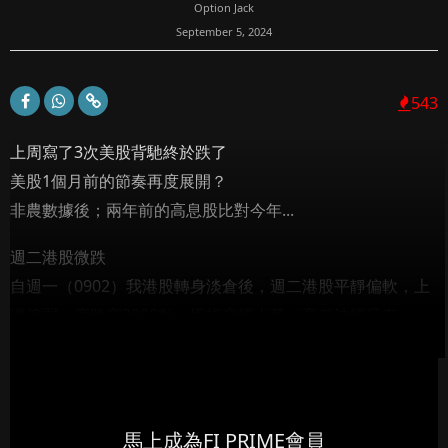
Option Jack
September 5, 2024
543
上周寫了3次美股背馳終於跌了
美股1個月前的節奏再度展開？
非農數據後；兩年前的高息股比對今年...
週二港股微跌
自週一（0902）我港股轉身淡倉後，週二港股平靜偏軟，上
證偏弱一度跌穿2800點，恆指窄幅上落，高低波幅只有...
馬上成為FI PRIME會員