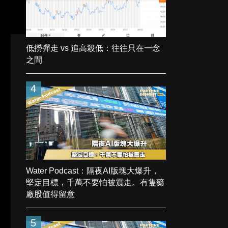
低撈彈走 vs 追高殺低：往往只在一念
之間
4
Water Podcast：隔夜AI版塊大爆升，
堅定目標，千萬不要怕被震走。有隻藥
廠股值得留意
5