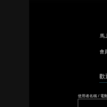
馬上
會
歡
使用者名稱 / 電