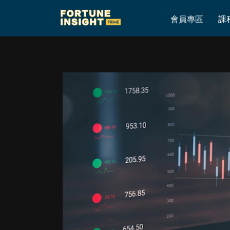
Home
»
有為的創業板股票買少見少│細看一宗可疑的射倉活動
會員專區
課