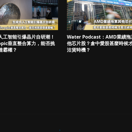
人工智能引爆晶片自研潮！
Water Podcast：AMD業績
ropic垂直整合算力，能否挑
他芯片股？倉中愛股甚麼時候
達霸權？
沽貨時機？