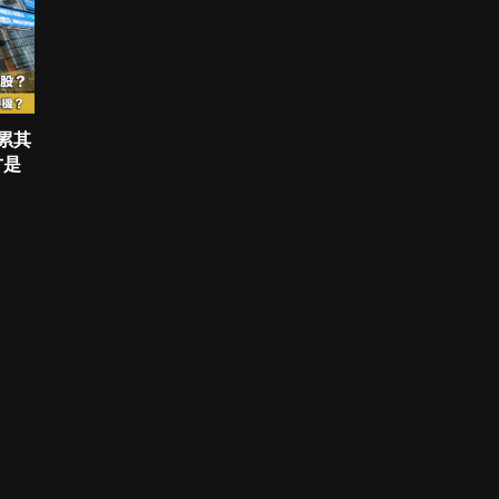
拖累其
才是