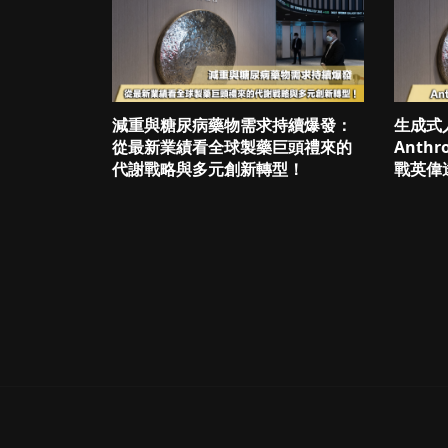
減重與糖尿病藥物需求持續爆發：
生成式
從最新業績看全球製藥巨頭禮來的
Anth
代謝戰略與多元創新轉型！
戰英偉