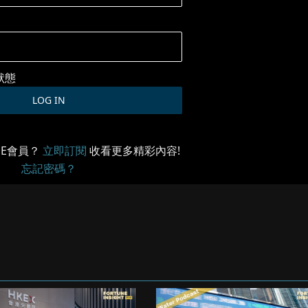
狀態
ME會員？
立即訂閱
收看更多精彩內容!
忘記密碼？