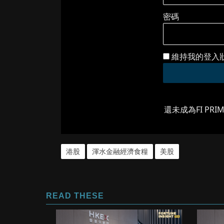
密碼
維持我的登入
還未成為FI PRI
港股
渾水金融經濟食糧
美股
READ THESE