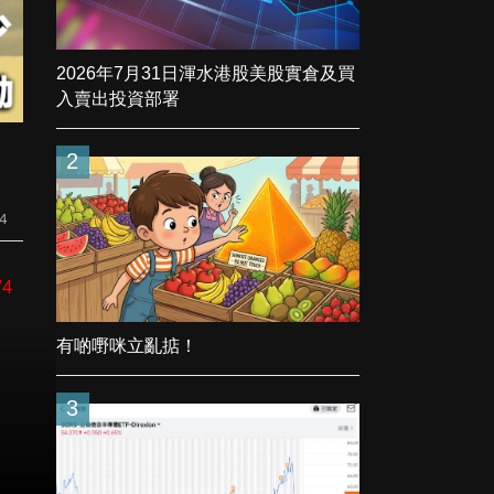
2026年7月31日渾水港股美股實倉及買
入賣出投資部署
2
4
74
有啲嘢咪立亂掂！
3